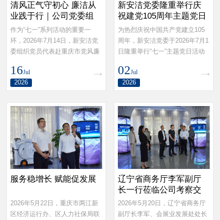
清风正气守初心 廉洁从
新安洁党委隆重举行庆
业践于行｜公司党委组
祝建党105周年主题党日
织党员开展廉政教育研
活动暨“两优一先”表彰大
作为“七一”系列活动的重要一
为热烈庆祝中国共产党建立105
学活动
会
环，2026年7月14日，新安洁党
周年，新安洁党委于2026年7月1
委组织党员代表赴重庆市党风廉
日隆重举行“七一”主题党日活动
政教育基地开展主题研学活动，
暨“两优一先”表彰大会。公司党
16
02
Jul
Jul
实地接受廉政清风洗礼，进一步
委全体委员、各党支部党员（含
2026
2026
强化党员干部廉洁从业意识，筑
预备党员）、发展对象、入党积
牢拒腐防变思想防线。
极分子参加了会议，公司领导、
民主党派人士代表列席了会议。
会议由党委宣传委员黎健主持。
服务稳增长 赋能促发展
辽宁省商务厅李军副厅
长一行莅临公司考察交
流
2026年5月22日，重庆市两江新
2026年5月20日，辽宁省商务厅
区经济运行办、区人力社保局联
副厅长李军、会展业发展处处长