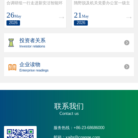
合调研组一行走进新安洁智能环
隋野脱及机关党委办公室一级主
境全资子公司——重庆新安洁人
任科员李沚娱一行莅临重庆辽宁
26
21
May
May
力资源有限公司开展调研交流。
商会会长单位——新安洁智能环
2026
2026
新安洁智能环境党委书记蔡习
境考察交流。新安洁智能环境党
标、人力资源公司负责人杨少鹏
委书记、工会主席蔡习标，总裁
等陪同调研并参加了座谈交流。
助理、重庆辽宁商会顾问方继
投资者关系
华，以及重庆辽宁商会副会长韩
Investor relations
俊、秘书长张瀛月、副秘书长王
金平等热情接待了来宾一行。
企业读物
Enterprise readings
联系我们
Contact us
服务热线：+86-23-68686000
邮箱：xajhr@cqange.com