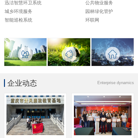
迅洁智慧环卫系统
公共物业服务
城乡环境服务
园林绿化管护
智能巡检系统
环联网
废弃物全生命周期管理
环境基
智
智慧
飞机
垃圾分类服务定制
建产业
能监测
园区
清洗
干垃圾回收综合利用
投资建
系统
智慧
智慧
企业动态
Enterprise dynamics
湿垃圾回收综合利用
设运营
公
市政
照明
迅洁智
共物业
智慧
车站
慧环卫
服务
校园
物业
系统
园
智慧
码头
城乡环
林绿化
机场
物业
境服务
管护
智能巡
环
检系统
联网