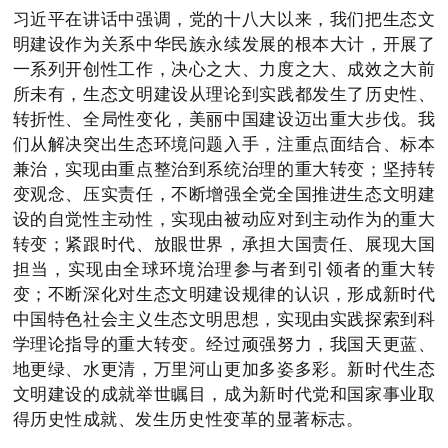
习近平在讲话中强调，党的十八大以来，我们把生态文
明建设作为关系中华民族永续发展的根本大计，开展了
一系列开创性工作，决心之大、力度之大、成效之大前
所未有，生态文明建设从理论到实践都发生了历史性、
转折性、全局性变化，美丽中国建设迈出重大步伐。我
们从解决突出生态环境问题入手，注重点面结合、标本
兼治，实现由重点整治到系统治理的重大转变；坚持转
变观念、压实责任，不断增强全党全国推进生态文明建
设的自觉性主动性，实现由被动应对到主动作为的重大
转变；紧跟时代、放眼世界，承担大国责任、展现大国
担当，实现由全球环境治理参与者到引领者的重大转
变；不断深化对生态文明建设规律的认识，形成新时代
中国特色社会主义生态文明思想，实现由实践探索到科
学理论指导的重大转变。经过顽强努力，我国天更蓝、
地更绿、水更清，万里河山更加多姿多彩。新时代生态
文明建设的成就举世瞩目，成为新时代党和国家事业取
得历史性成就、发生历史性变革的显著标志。