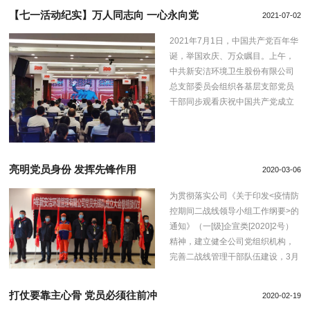
【七一活动纪实】万人同志向 一心永向党
2021-07-02
2021年7月1日，中国共产党百年华
诞，举国欢庆、万众瞩目。上午，
中共新安洁环境卫生股份有限公司
总支部委员会组织各基层支部党员
干部同步观看庆祝中国共产党成立
100周年大会直播，聆听习近平总书
记的重要讲话。
亮明党员身份 发挥先锋作用
2020-03-06
为贯彻落实公司《关于印发<疫情防
控期间二战线领导小组工作纲要>的
通知》（一[级]企宣类[2020]2号）
精神，建立健全公司党组织机构，
完善二战线管理干部队伍建设，3月
4日，“党员先锋队成立大会暨授旗
仪式”在新安洁河南中牟公司隆重举
打仗要靠主心骨 党员必须往前冲
2020-02-19
行。