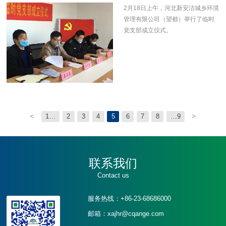
2月18日上午，河北新安洁城乡环境
管理有限公司（望都）举行了临时
党支部成立仪式。
<
>
1…
2
3
4
5
6
7
8
…9
联系我们
Contact us
服务热线：+86-23-68686000
邮箱：xajhr@cqange.com